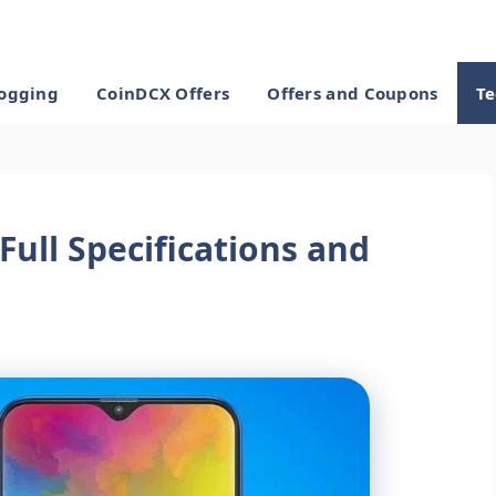
ogging
CoinDCX Offers
Offers and Coupons
Te
ull Specifications and