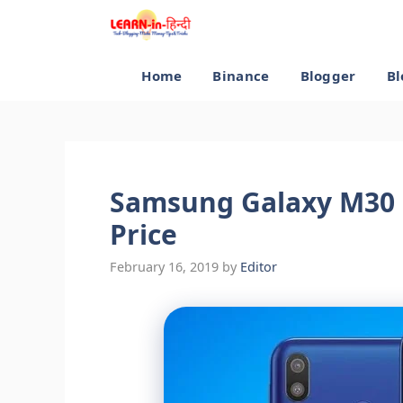
Skip
to
content
Home
Binance
Blogger
Bl
Samsung Galaxy M30 F
Price
February 16, 2019
by
Editor