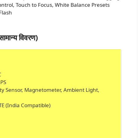
trol, Touch to Focus, White Balance Presets
Flash
ान्य विवरण)
C
GPS
ity Sensor, Magnetometer, Ambient Light,
LTE (India Compatible)