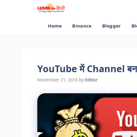
Skip
to
content
Home
Binance
Blogger
Bl
YouTube में Channel बनाकर
November 21, 2018
by
Editor