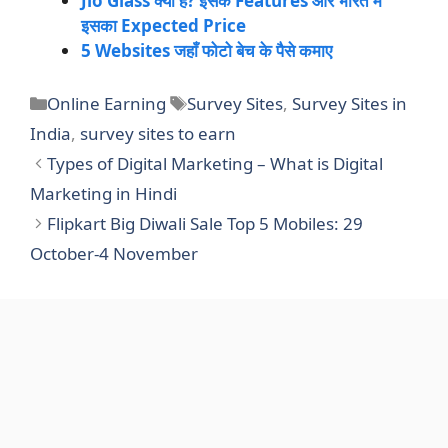
Jio Glass क्या है? इसके Features और भारत में
इसका Expected Price
5 Websites जहाँ फोटो बेच के पैसे कमाए
Categories
Tags
Online Earning
Survey Sites
,
Survey Sites in
India
,
survey sites to earn
Types of Digital Marketing – What is Digital
Marketing in Hindi
Flipkart Big Diwali Sale Top 5 Mobiles: 29
October-4 November